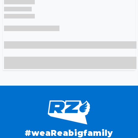
#weaReabigfamily