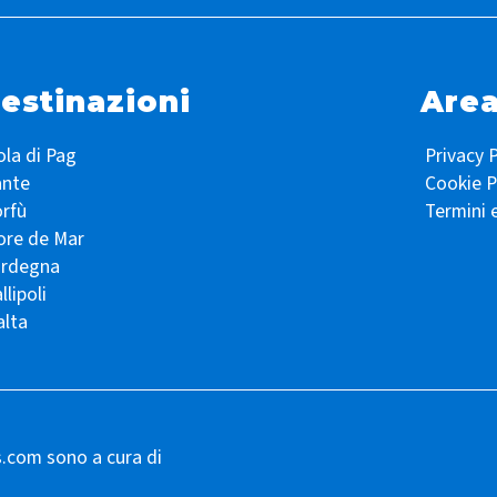
estinazioni
Area
ola di Pag
Privacy P
ante
Cookie P
rfù
Termini 
ore de Mar
ardegna
llipoli
lta
s.com sono a cura di