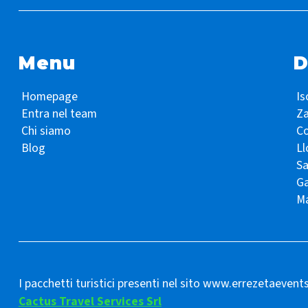
Menu
D
Homepage
Is
Entra nel team
Z
Chi siamo
Co
Blog
Ll
S
Ga
Ma
I pacchetti turistici presenti nel sito www.errezetaevent
Cactus Travel Services Srl