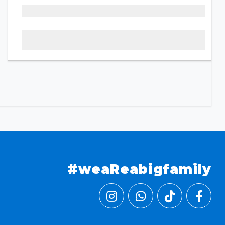
#weaReabigfamily