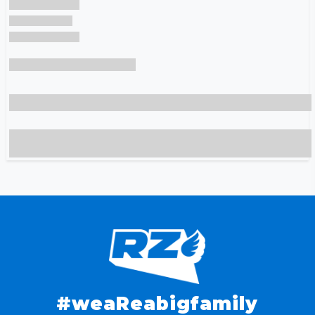
#weaReabigfamily