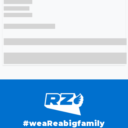
#weaReabigfamily