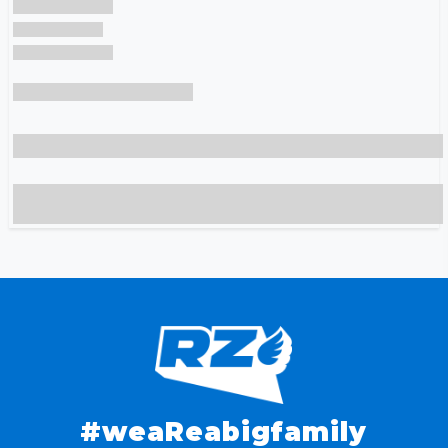
#weaReabigfamily