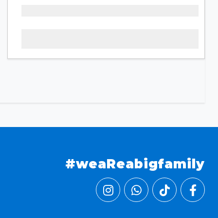
#weaReabigfamily