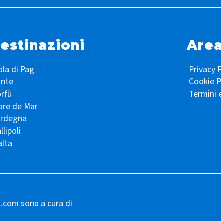
estinazioni
Area
ola di Pag
Privacy P
ante
Cookie P
rfù
Termini 
ore de Mar
ardegna
llipoli
lta
s.com sono a cura di