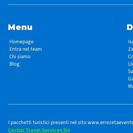
Menu
D
Homepage
Is
Entra nel team
Z
Chi siamo
Co
Blog
Ll
S
Ga
Ma
I pacchetti turistici presenti nel sito www.errezetaevent
Cactus Travel Services Srl