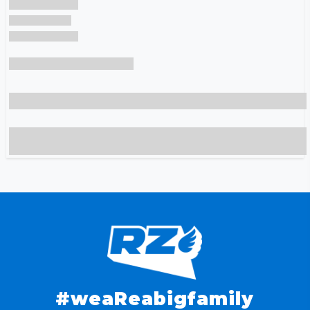
#weaReabigfamily