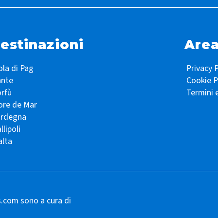
estinazioni
Area
ola di Pag
Privacy P
ante
Cookie P
rfù
Termini 
ore de Mar
ardegna
llipoli
lta
s.com sono a cura di