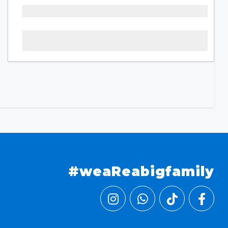
#weaReabigfamily