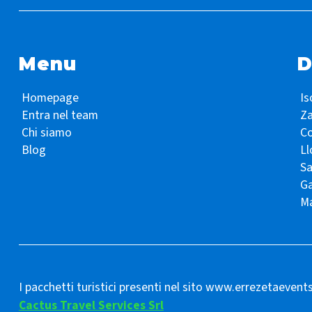
Menu
D
Homepage
Is
Entra nel team
Z
Chi siamo
Co
Blog
Ll
S
Ga
Ma
I pacchetti turistici presenti nel sito www.errezetaevent
Cactus Travel Services Srl