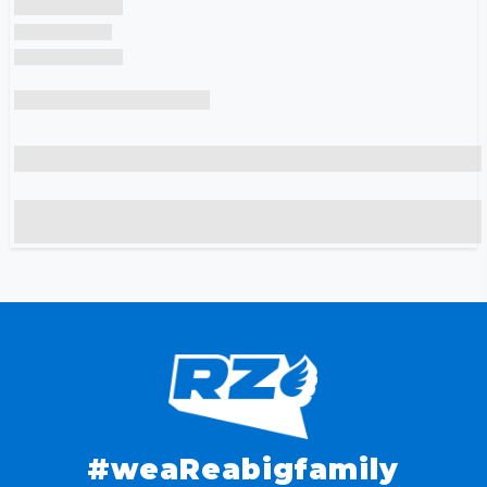
#weaReabigfamily