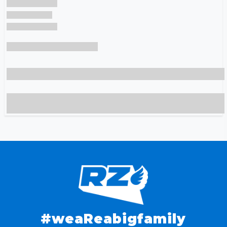
#weaReabigfamily