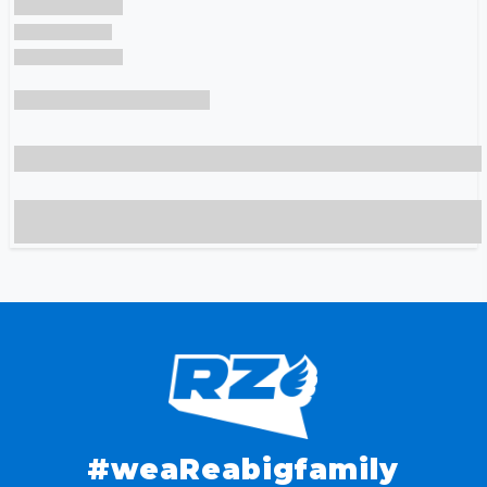
#weaReabigfamily