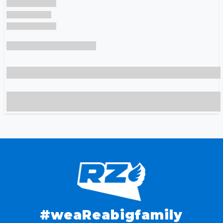
#weaReabigfamily