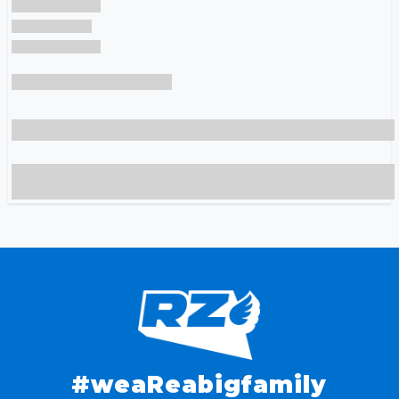
#weaReabigfamily