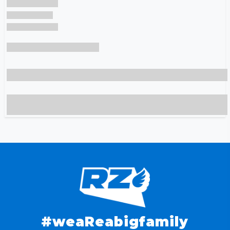
#weaReabigfamily