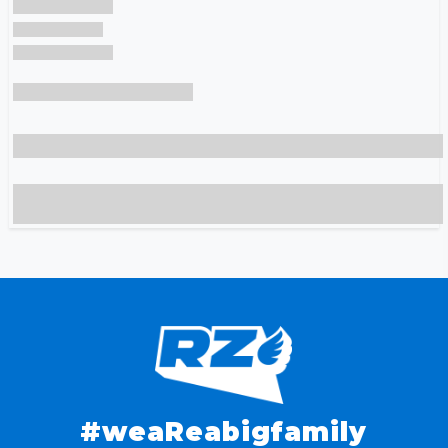
#weaReabigfamily