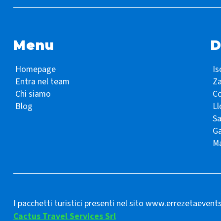
Menu
D
Homepage
Is
Entra nel team
Z
Chi siamo
Co
Blog
Ll
S
Ga
Ma
I pacchetti turistici presenti nel sito www.errezetaevent
Cactus Travel Services Srl