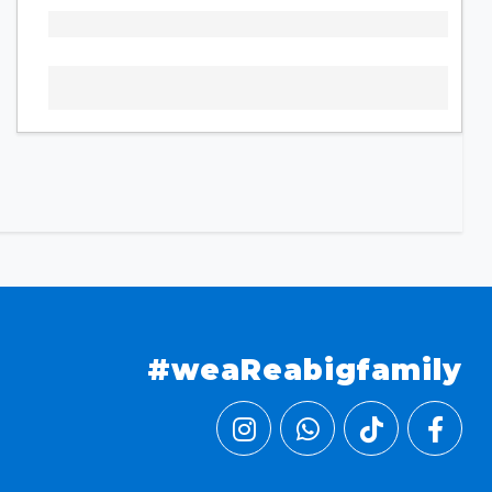
#weaReabigfamily