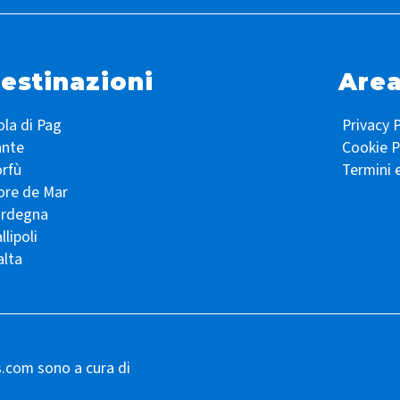
estinazioni
Area
ola di Pag
Privacy P
ante
Cookie P
rfù
Termini 
ore de Mar
ardegna
llipoli
lta
s.com sono a cura di