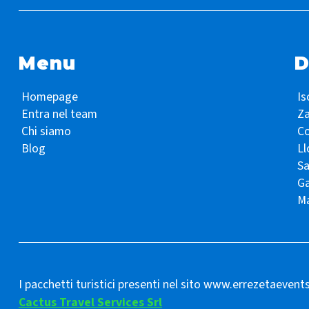
Menu
D
Homepage
Is
Entra nel team
Z
Chi siamo
Co
Blog
Ll
S
Ga
Ma
I pacchetti turistici presenti nel sito www.errezetaevent
Cactus Travel Services Srl