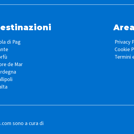
estinazioni
Area
ola di Pag
Privacy P
ante
Cookie P
rfù
Termini 
ore de Mar
ardegna
llipoli
lta
s.com sono a cura di