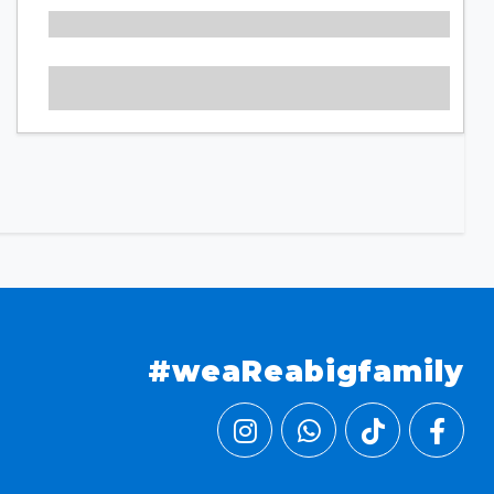
#weaReabigfamily