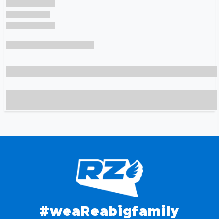
#weaReabigfamily