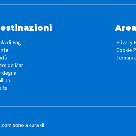
estinazioni
Area
ola di Pag
Privacy P
ante
Cookie P
rfù
Termini 
ore de Mar
ardegna
llipoli
lta
s.com sono a cura di