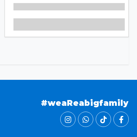
#weaReabigfamily