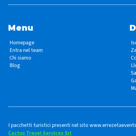
Menu
D
Homepage
Is
Entra nel team
Z
Chi siamo
Co
Blog
Ll
S
Ga
Ma
I pacchetti turistici presenti nel sito www.errezetaevent
Cactus Travel Services Srl