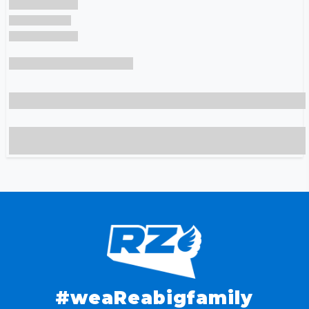
#weaReabigfamily