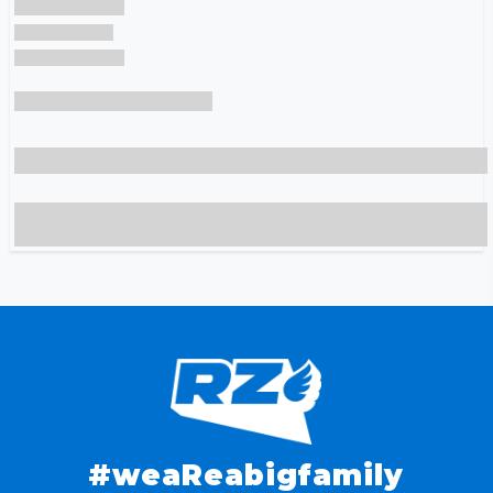
#weaReabigfamily