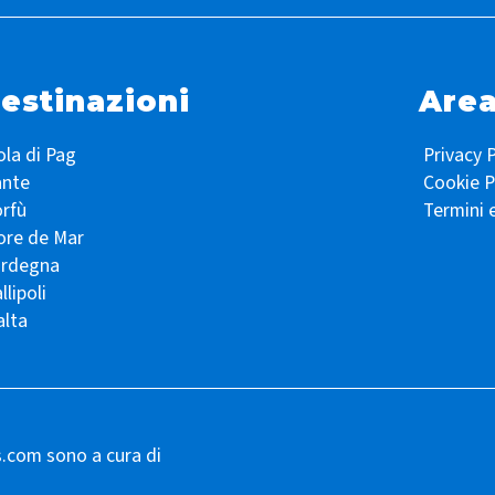
estinazioni
Area
ola di Pag
Privacy P
ante
Cookie P
rfù
Termini 
ore de Mar
ardegna
llipoli
lta
s.com sono a cura di