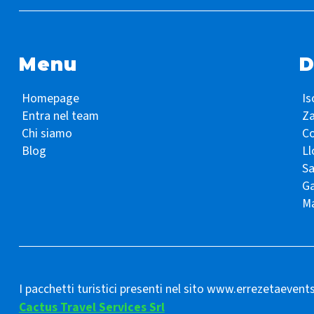
Menu
D
Homepage
Is
Entra nel team
Z
Chi siamo
Co
Blog
Ll
S
Ga
Ma
I pacchetti turistici presenti nel sito www.errezetaevent
Cactus Travel Services Srl