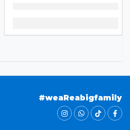
#weaReabigfamily