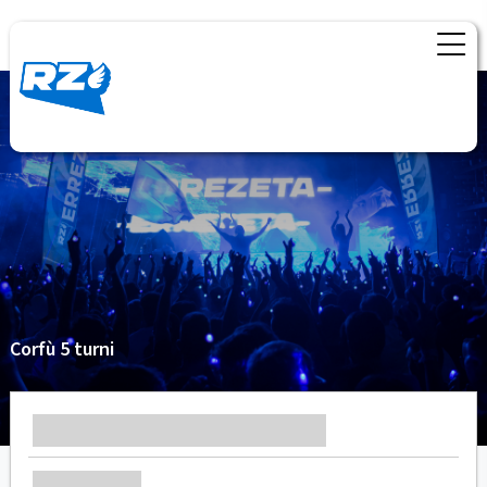
Corfù 5 turni