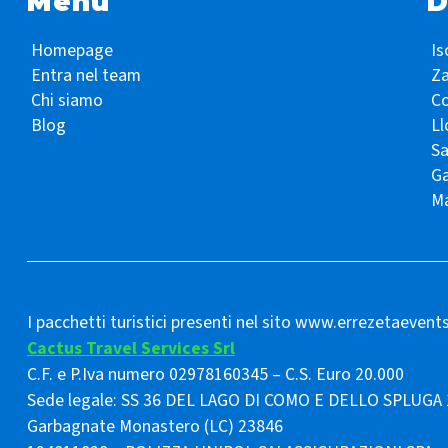
Menu
D
Homepage
Is
Entra nel team
Z
Chi siamo
Co
Blog
Ll
S
Ga
Ma
I pacchetti turistici presenti nel sito www.errezetaevent
Cactus Travel Services Srl
C.F. e P.Iva numero 02978160345 – C.S. Euro 20.000
Sede legale: SS 36 DEL LAGO DI COMO E DELLO SPLUGA 
Garbagnate Monastero (LC) 23846