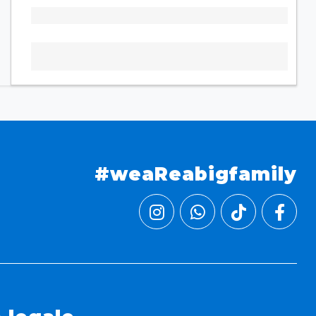
#weaReabigfamily