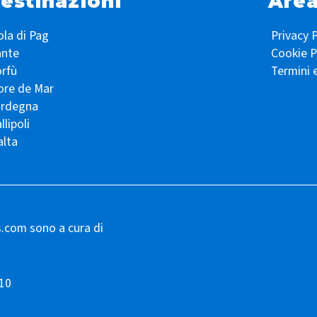
estinazioni
Area
ola di Pag
Privacy P
ante
Cookie P
rfù
Termini 
ore de Mar
ardegna
llipoli
lta
s.com sono a cura di
10