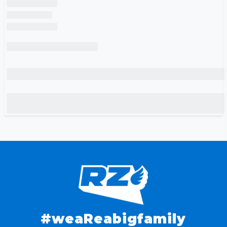
#weaReabigfamily