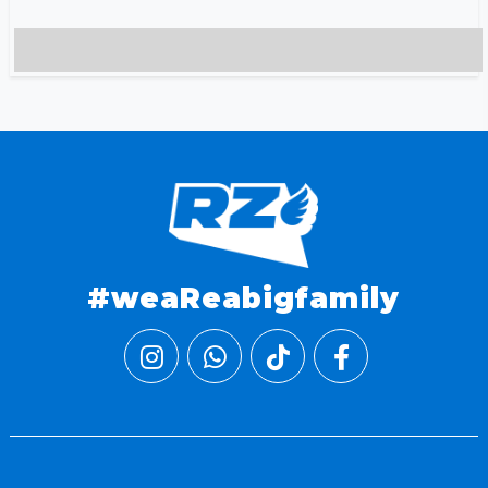
#weaReabigfamily