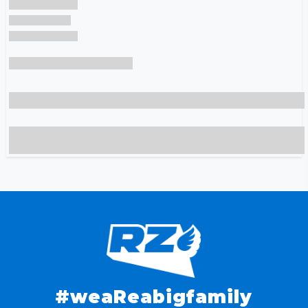
#weaReabigfamily