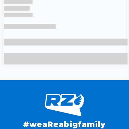
#weaReabigfamily