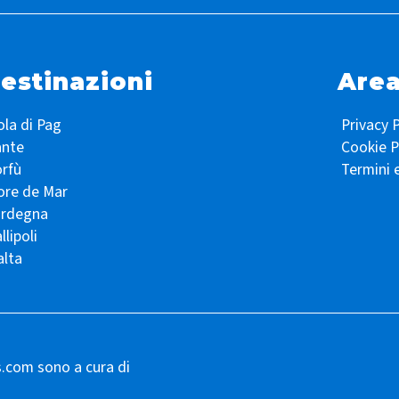
estinazioni
Area
ola di Pag
Privacy P
ante
Cookie P
rfù
Termini 
ore de Mar
ardegna
llipoli
lta
s.com sono a cura di