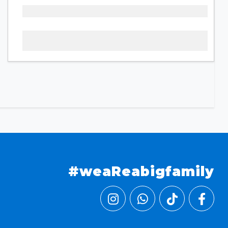
#weaReabigfamily