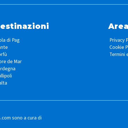
estinazioni
Area
ola di Pag
Privacy P
ante
Cookie P
rfù
Termini 
ore de Mar
ardegna
llipoli
lta
s.com sono a cura di