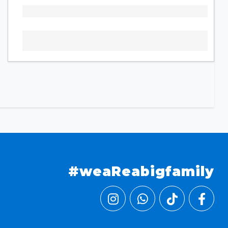
#weaReabigfamily