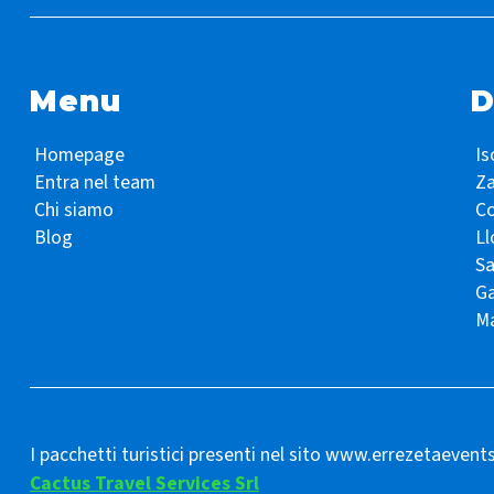
Menu
D
Homepage
Is
Entra nel team
Z
Chi siamo
Co
Blog
Ll
S
Ga
Ma
I pacchetti turistici presenti nel sito www.errezetaevent
Cactus Travel Services Srl