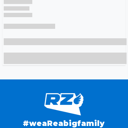
#weaReabigfamily