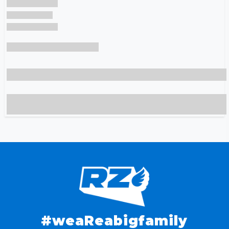
#weaReabigfamily