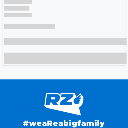
#weaReabigfamily