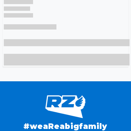
#weaReabigfamily