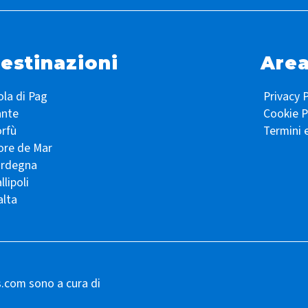
estinazioni
Area
ola di Pag
Privacy P
ante
Cookie P
rfù
Termini 
ore de Mar
ardegna
llipoli
lta
s.com sono a cura di