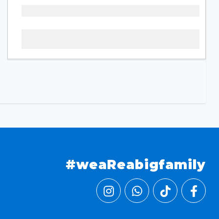
#weaReabigfamily