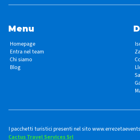
Menu
D
Homepage
Is
Entra nel team
Z
Chi siamo
Co
Blog
Ll
S
Ga
Ma
I pacchetti turistici presenti nel sito www.errezetaevent
Cactus Travel Services Srl