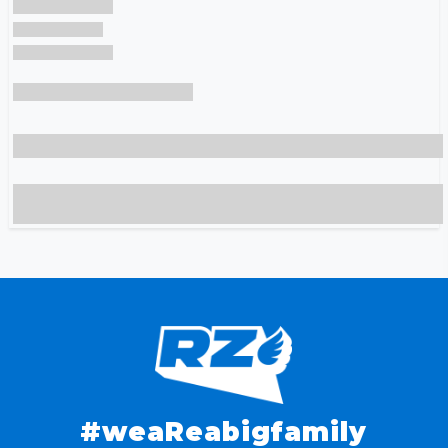
#weaReabigfamily