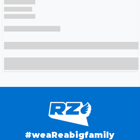
#weaReabigfamily