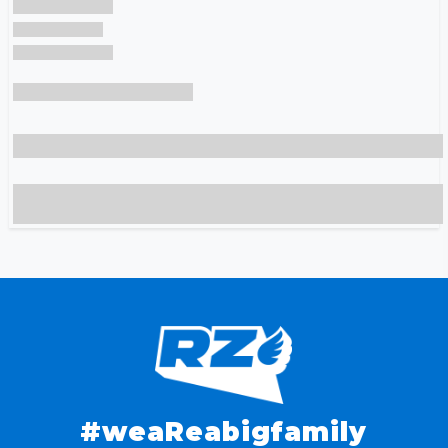
#weaReabigfamily