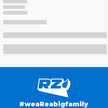
#weaReabigfamily