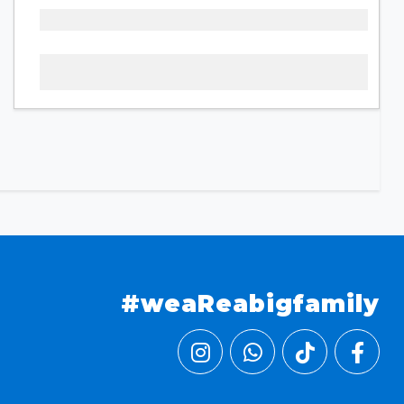
#weaReabigfamily