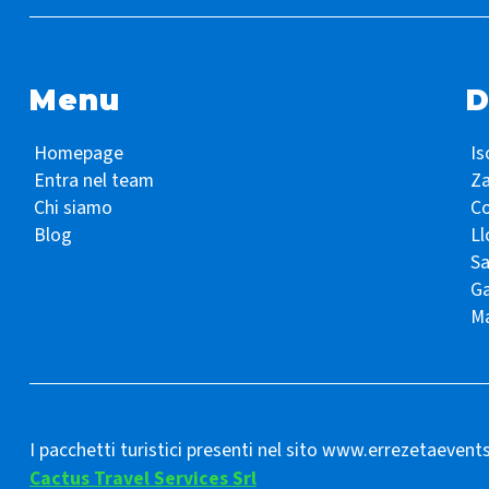
Menu
D
Homepage
Is
Entra nel team
Z
Chi siamo
Co
Blog
Ll
S
Ga
Ma
I pacchetti turistici presenti nel sito www.errezetaevent
Cactus Travel Services Srl