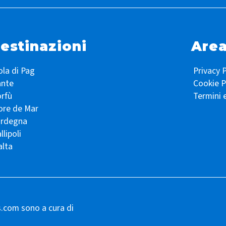
estinazioni
Area
ola di Pag
Privacy P
ante
Cookie P
rfù
Termini 
ore de Mar
ardegna
llipoli
lta
s.com sono a cura di