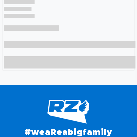
#weaReabigfamily