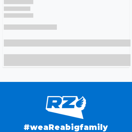
#weaReabigfamily