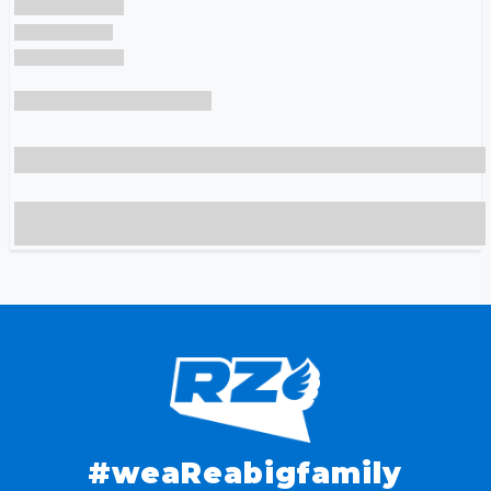
#weaReabigfamily