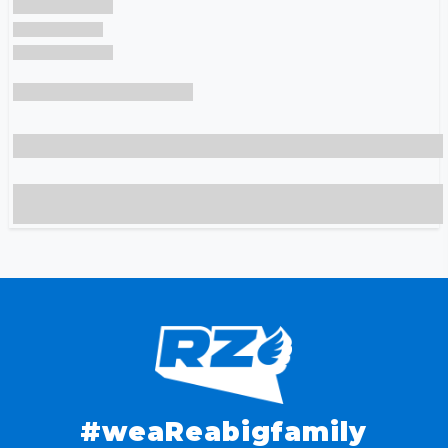
#weaReabigfamily