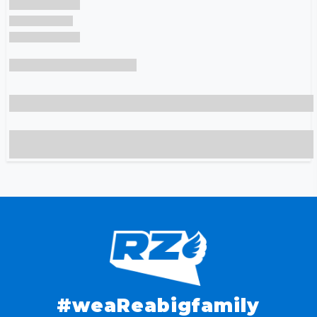
#weaReabigfamily