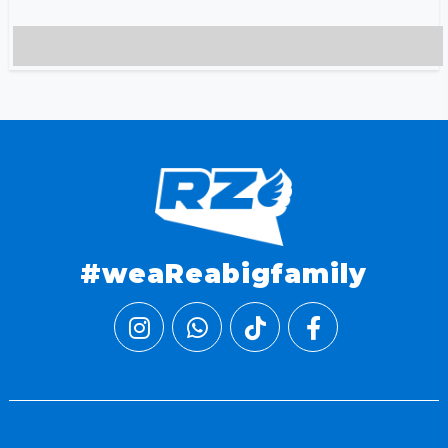
#weaReabigfamily