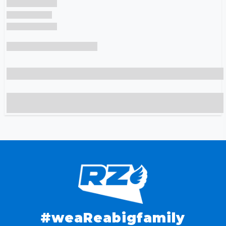
#weaReabigfamily