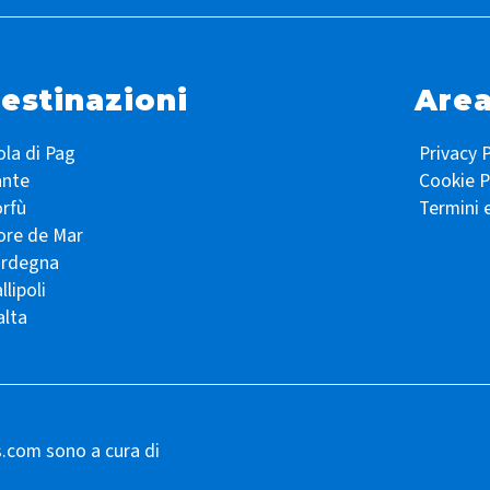
estinazioni
Area
ola di Pag
Privacy P
ante
Cookie P
rfù
Termini 
ore de Mar
ardegna
llipoli
lta
s.com sono a cura di