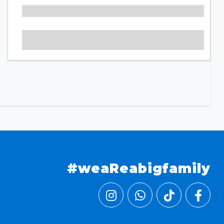
#weaReabigfamily