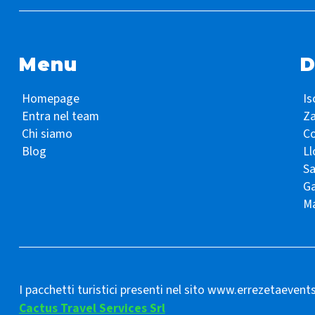
Menu
D
Homepage
Is
Entra nel team
Z
Chi siamo
Co
Blog
Ll
S
Ga
Ma
I pacchetti turistici presenti nel sito www.errezetaevent
Cactus Travel Services Srl