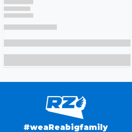
#weaReabigfamily