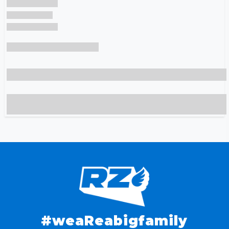
#weaReabigfamily